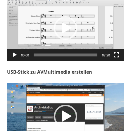
Player
00:00
07:20
USB-Stick zu AVMultimedia erstellen
Video-
Player